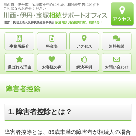
川西市、伊丹市、宝塚市を中心に相続、相続税申告に関する
ご相談ならお任せください！
運営：税理士法人阪神税務総合事務所
阪急電鉄 川西能勢口駅、徒歩3分！
事務所紹介
料金表
アクセス
無料相談
選ばれる理由
お客様の声
解決事例
お問い合わせ
障害者控除
1. 障害者控除とは？
障害者控除とは、85歳未満の障害者が相続人の場合