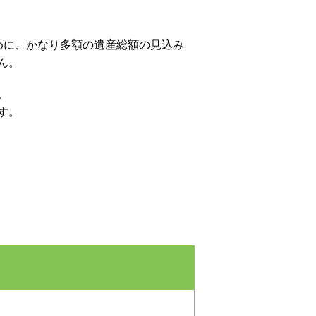
めに、かなり多額の遺産総額の見込み
ん。
。
す。