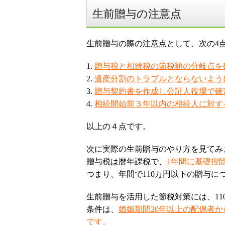
生前贈与の注意点
生前贈与の際の注意点として、次の4
1.
贈与税と相続税の節税額の分岐点を
2.
遺産分割のトラブルとならないよう
3.
贈与契約書を作成し公証人役場で確
4.
相続開始前３年以内の相続人に対す
以上の４点です。
次に実際の生前贈与のやり方を見てみ
贈与税は暦年課税で、
1年間に基礎控除
つまり、年間で110万円以下の贈与
生前贈与を活用した節税対策には、1
条件は、
婚姻期間20年以上の配偶者
です。