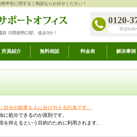
続税申告に関するご相談ならお任せください！
0120-3
平日9:00〜
電鉄 川西能勢口駅、徒歩3分！
所員紹介
無料相談
料金表
解決事例
続税申告専門の税理士事務所【相談無料】
>
生前贈与
>
生前贈与とは
に自分の財産を人に分け与える行為です。
由に処分できるのが原則です。
税を抑えるという目的のために利用されます。