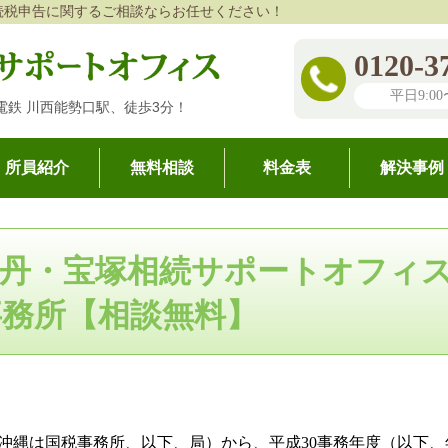
続税申告に関するご相談ならお任せください！
0120-3
平日9:00〜
電鉄 川西能勢口駅、徒歩3分！
所員紹介
無料相談
料金表
解決事例
続税申告専門の税理士事務所【相談無料】
>
コラム
・伊丹・宝塚相続サポートオフィ
事務所【相談無料】
（沖縄は国税事務所、以下、局）から、平成30事務年度（以下